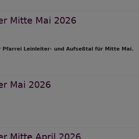
wsletter
ni
er Mitte Mai 2026
026
 Pfarrei Leinleiter- und Aufseßtal für Mitte Mai.
er
wsletter
tte
er Mai 2026
i
026
er
wsletter
i
r Mitte April 2026
026