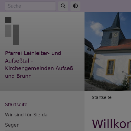
Direkt
Suche
zum
Inhalt
Pfarrei Leinleiter- und
Aufseßtal -
Kirchengemeinden Aufseß
und Brunn
Breadc
Startseite
Startseite
Wir sind für Sie da
Willk
Segen