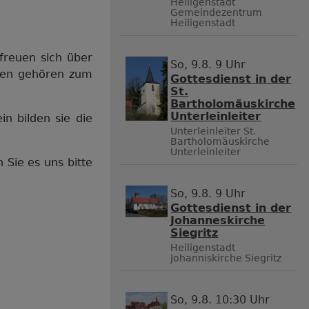
Heiligenstadt
Gemeindezentrum
Heiligenstadt
freuen sich über
So, 9.8. 9 Uhr
den gehören zum
Gottesdienst in der
St.
Bartholomäuskirche
Unterleinleiter
in bilden sie die
Unterleinleiter
St.
Bartholomäuskirche
Unterleinleiter
n Sie es uns bitte
So, 9.8. 9 Uhr
Gottesdienst in der
Johanneskirche
Siegritz
Heiligenstadt
Johanniskirche Siegritz
So, 9.8. 10:30 Uhr