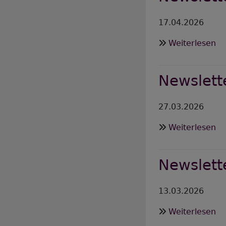
17.04.2026
üb
Weiterlesen
Ne
Mi
Newslett
Ap
2
27.03.2026
üb
Weiterlesen
Ne
Ap
Newslett
2
13.03.2026
üb
Weiterlesen
Ne