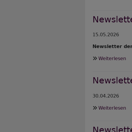
Ne
Ju
Newslett
2
15.05.2026
Newsletter der
üb
Weiterlesen
Ne
Mi
Newslett
Ma
2
30.04.2026
üb
Weiterlesen
Ne
Ma
Newslette
2