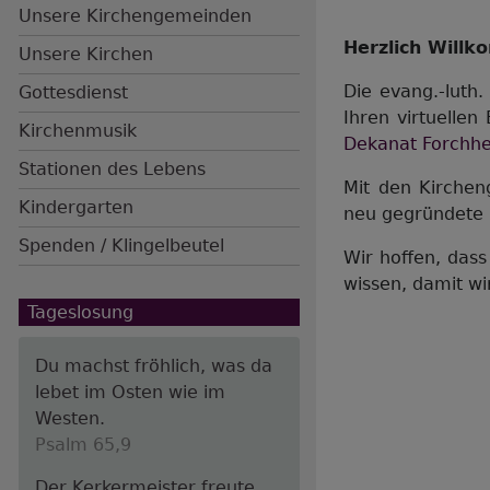
Unsere Kirchengemeinden
Herzlich Will
Unsere Kirchen
Hauptnavigation
Die evang.-luth
Gottesdienst
Ihren virtuell
Kirchenmusik
Dekanat Forchh
Stationen des Lebens
Mit den Kircheng
Kindergarten
neu gegründete P
Spenden / Klingelbeutel
Wir hoffen, dass 
wissen, damit wi
Tageslosung
Du machst fröhlich, was da
lebet im Osten wie im
Westen.
Psalm 65,9
Der Kerkermeister freute