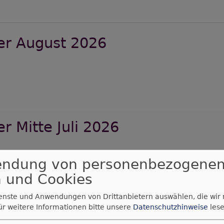
er August 2026
er
wsletter
gust
r Mitte Juli 2026
026
endung von personenbezogene
er
 und Cookies
wsletter
tte
ienste und Anwendungen von Drittanbietern auswählen, die wir
r Juli 2026
ür weitere Informationen bitte unsere
Datenschutzhinweise
lese
i
026