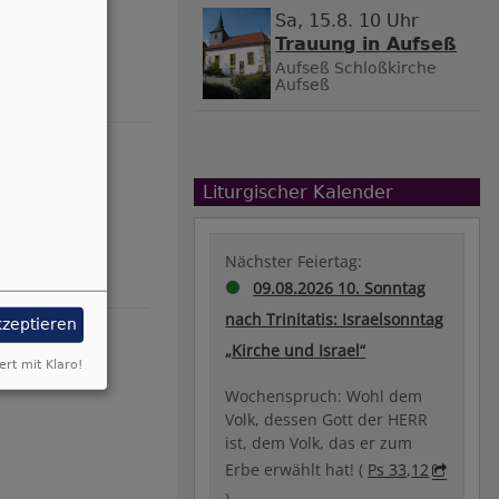
Sa, 15.8. 10 Uhr
Trauung in Aufseß
Aufseß
Schloßkirche
Aufseß
Liturgischer Kalender
Nächster Feiertag:
09.08.2026 10. Sonntag
nach Trinitatis: Israelsonntag
kzeptieren
„Kirche und Israel“
ert mit Klaro!
Wochenspruch: Wohl dem
Volk, dessen Gott der HERR
ist, dem Volk, das er zum
Erbe erwählt hat! (
Ps 33,12
)