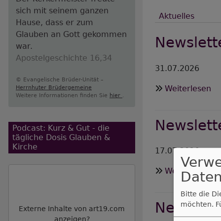
sich mit seinem ganzen
Aktuelles
Hause, dass er zum
Glauben an Gott gekommen
Newslett
war.
Apostelgeschichte 16,34
31.07.2026
© Evangelische Brüder-Unität –
üb
Weiterlesen
Herrnhuter Brüdergemeine
Weitere Informationen finden Sie
hier
.
Ne
Au
Newslette
2
Podcast: Kurz & Gut - die
tägliche Dosis Glauben &
Kirche
17.07.2026
Verw
üb
Weiterlesen
Daten
Ne
Mi
Bitte die D
Newslette
möchten.
F
Jul
Externe Inhalte von art19.com
2
anzeigen?