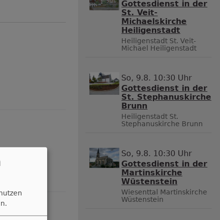
Gottesdienst in der
St. Veit-
Michaelskirche
Heiligenstadt
Heiligenstadt
St. Veit-
Michael Heiligenstadt
So, 9.8. 10:30 Uhr
Gottesdienst in der
St. Stephanuskirche
Brunn
Heiligenstadt
St.
Stephanuskirche Brunn
So, 9.8. 10:30 Uhr
n
Gottesdienst in der
Martinskirche
Wüstenstein
Wiesenttal
Martinskirche
 nutzen
Wüstenstein
n.