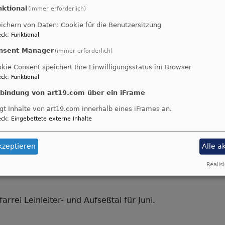
nktional
(immer erforderlich)
ichern von Daten: Cookie für die Benutzersitzung
er
ck
:
Funktional
wsletter
nsent Manager
(immer erforderlich)
i
r Mitte Juni 2026
kie Consent speichert Ihre Einwilligungsstatus im Browser
026
ck
:
Funktional
nbindung von art19.com über ein iFrame
gt Inhalte von art19.com innerhalb eines iFrames an.
er
ck
:
Eingebettete externe Inhalte
wsletter
tte
kzeptieren
Alle a
er Juni 2026
ni
026
Realisi
arrei Leinleiter- und Aufseßtal für Juni.
er