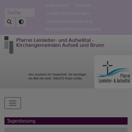
Direkt
Fußbereichsmenü
Impressum
Kontakt
zum
Cookie-Einstellungen
Suche
Inhalt
Datenschutzerklärung
Barrierefreiheitserklärung
Pfarrei Leinleiter- und Aufseßtal -
Kirchengemeinden Aufseß und Brunn
Hauptnavigation
Tageslosung