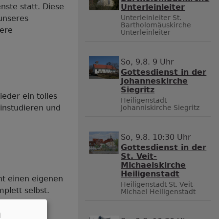
nste statt. Diese
Unterleinleiter
 unseres
Unterleinleiter
St.
Bartholomäuskirche
tere
Unterleinleiter
So, 9.8. 9 Uhr
Gottesdienst in der
Johanneskirche
Siegritz
eder ein tolles
Heiligenstadt
einstudieren und
Johanniskirche Siegritz
So, 9.8. 10:30 Uhr
Gottesdienst in der
St. Veit-
Michaelskirche
Heiligenstadt
ht einen eigenen
Heiligenstadt
St. Veit-
lett selbst.
Michael Heiligenstadt
n