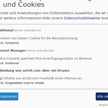
 und Cookies
e des Kindergartens:
ienste und Anwendungen von Drittanbietern auswählen, die wir
ür weitere Informationen bitte unsere
Datenschutzhinweise
lese
ird unser Gottesdienst von den Kindern des Aufseßer K
u wird über Wochen fleißig geübt und geprobt und wir dü
nktional
(immer erforderlich)
ber ihre Lieder, Kostüme und kurzen Anspiele freuen!
ichern von Daten: Cookie für die Benutzersitzung
gartenjahresabschluss mit Segnung der Vorschulkinder 
ck
:
Funktional
nst feiert der Kindergarten mit einem Gottesdienst in de
nsent Manager
(immer erforderlich)
kie Consent speichert Ihre Einwilligungsstatus im Browser
ck
:
Funktional
nbindung von art19.com über ein iFrame
arrer und Ehrenamtlichen gestaltet zusammen mit dem 
gt Inhalte von art19.com innerhalb eines iFrames an.
wegende Osternacht in der Aufseßer Schloßkirche. Begin
ck
:
Eingebettete externe Inhalte
min noch oft in völliger Dunkelheit, nur beleuchtet vom
r Kirche. Auch der erste Teil des Gottesdienstes findet i
kzeptieren
Alle a
, und erst wenn die Osterkerze vom Pfarrer in die Kirche
Realisi
 Ein sehr ergreifender Gottesdienst, unbedingt zu empf