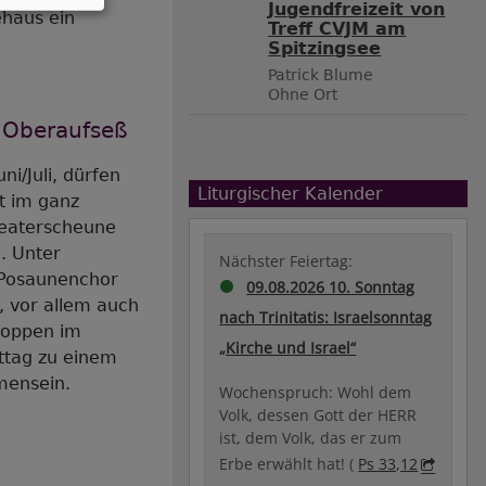
Jugendfreizeit von
ehaus ein
Treff CVJM am
Spitzingsee
Patrick Blume
Ohne Ort
 Oberaufseß
ni/Juli, dürfen
Liturgischer Kalender
t im ganz
eaterscheune
. Unter
Nächster Feiertag:
 Posaunenchor
09.08.2026 10. Sonntag
r, vor allem auch
nach Trinitatis: Israelsonntag
hoppen im
„Kirche und Israel“
ittag zu einem
mensein.
Wochenspruch: Wohl dem
Volk, dessen Gott der HERR
ist, dem Volk, das er zum
Erbe erwählt hat! (
Ps 33,12