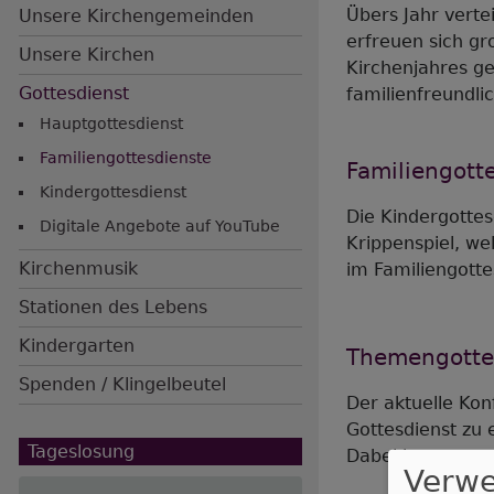
Übers Jahr verte
Unsere Kirchengemeinden
erfreuen sich gr
Unsere Kirchen
Kirchenjahres g
Gottesdienst
familienfreundli
Hauptgottesdienst
Hauptnavigation
Familiengottesdienste
Familiengotte
Kindergottesdienst
Die Kindergottes
Digitale Angebote auf YouTube
Krippenspiel, we
Kirchenmusik
im Familiengotte
Stationen des Lebens
Kindergarten
Themengottes
Spenden / Klingelbeutel
Der aktuelle Ko
Gottesdienst zu
Tageslosung
Dabei hat so ma
Verw