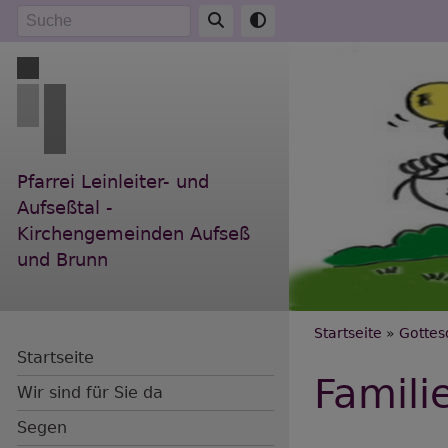
Direkt
Suche
zum
Inhalt
Pfarrei Leinleiter- und
Aufseßtal -
Kirchengemeinden Aufseß
und Brunn
Breadc
Startseite
Gottes
Startseite
Famili
Wir sind für Sie da
Segen