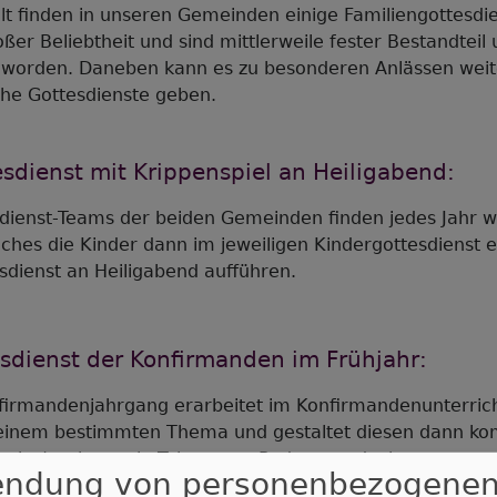
ilt finden in unseren Gemeinden einige Familiengottesdie
oßer Beliebtheit und sind mittlerweile fester Bestandteil
eworden. Daneben kann es zu besonderen Anlässen wei
che Gottesdienste geben.
sdienst mit Krippenspiel an Heiligabend:
dienst-Teams der beiden Gemeinden finden jedes Jahr wi
lches die Kinder dann im jeweiligen Kindergottesdienst 
sdienst an Heiligabend aufführen.
dienst der Konfirmanden im Frühjahr:
nfirmandenjahrgang erarbeitet im Konfirmandenunterric
 einem bestimmten Thema und gestaltet diesen dann komp
nche/r schon sein Talent zum Redner entdeckt …
endung von personenbezogene